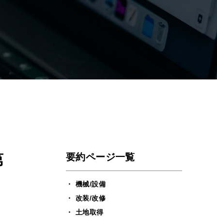
第
要約ページ一覧
機械/設備
改装/改修
土地取得