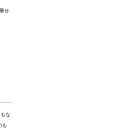
乗せ
まもな
のも