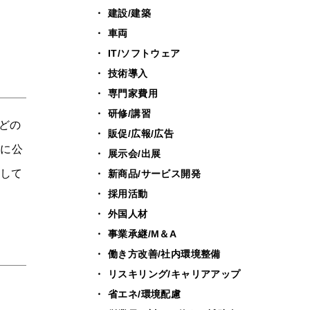
建設/建築
車両
IT/ソフトウェア
技術導入
専門家費用
研修/講習
どの
販促/広報/広告
日に公
展示会/出展
認して
新商品/サービス開発
採用活動
外国人材
事業承継/M＆A
働き方改善/社内環境整備
リスキリング/キャリアアップ
省エネ/環境配慮