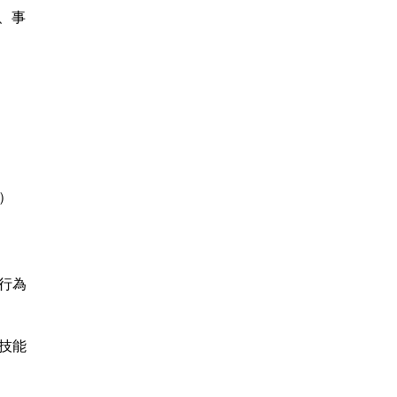
、事
）
行為
技能