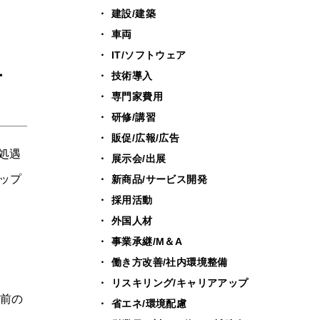
建設/建築
車両
IT/ソフトウェア
ー
技術導入
専門家費用
研修/講習
販促/広報/広告
処遇
展示会/出展
ップ
新商品/サービス開発
採用活動
外国人材
事業承継/M＆A
働き方改善/社内環境整備
リスキリング/キャリアアップ
月前の
省エネ/環境配慮