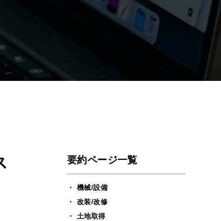
ス
要約ページ一覧
機械/設備
改装/改修
土地取得