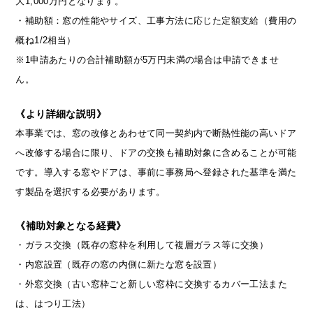
大1,000万円となります。
・補助額：窓の性能やサイズ、工事方法に応じた定額支給（費用の
概ね1/2相当）
※1申請あたりの合計補助額が5万円未満の場合は申請できませ
ん。
《より詳細な説明》
本事業では、窓の改修とあわせて同一契約内で断熱性能の高いドア
へ改修する場合に限り、ドアの交換も補助対象に含めることが可能
です。導入する窓やドアは、事前に事務局へ登録された基準を満た
す製品を選択する必要があります。
《補助対象となる経費》
・ガラス交換（既存の窓枠を利用して複層ガラス等に交換）
・内窓設置（既存の窓の内側に新たな窓を設置）
・外窓交換（古い窓枠ごと新しい窓枠に交換するカバー工法また
は、はつり工法）