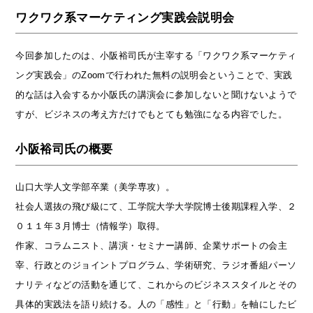
ワクワク系マーケティング実践会説明会
今回参加したのは、小阪裕司氏が主宰する「ワクワク系マーケティ
ング実践会」のZoomで行われた無料の説明会ということで、実践
的な話は入会するか小阪氏の講演会に参加しないと聞けないようで
すが、ビジネスの考え方だけでもとても勉強になる内容でした。
小阪裕司氏の概要
山口大学人文学部卒業（美学専攻）。
社会人選抜の飛び級にて、工学院大学大学院博士後期課程入学、２
０１１年３月博士（情報学）取得。
作家、コラムニスト、講演・セミナー講師、企業サポートの会主
宰、行政とのジョイントプログラム、学術研究、ラジオ番組パーソ
ナリティなどの活動を通じて、これからのビジネススタイルとその
具体的実践法を語り続ける。人の「感性」と「行動」を軸にしたビ