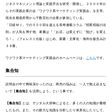
ジネスマネジメント理論と実践手法を研究・開発し、２０００年か
らその実践企業の会「ワクワク系マーケティング実践会」を主宰。
現在全都道府県から千数百社の企業が参加している。
「日経ＭＪ」での５００回を超える長寿連載コラム『招客招福の法
則』が人気を博す他、著書は『「お店」は変えずに「悦び」を変え
ろ！』（フォレスト出版）はじめ、新書・文庫化・海外出版含み計
３９冊。
ワクワク系マーケティング実践会のホームページは、
こちら
です。
集合知
説明会の中で興味深かったのは、商売の悩みは、一人で抱え込まな
いで【
集合知】
を活用しよう。という事です。
【集合知】
とは、デジタル大辞林によると、多くの人の知識が蓄積
したもの。また、その膨大な知識を分析したり体系化したりして、